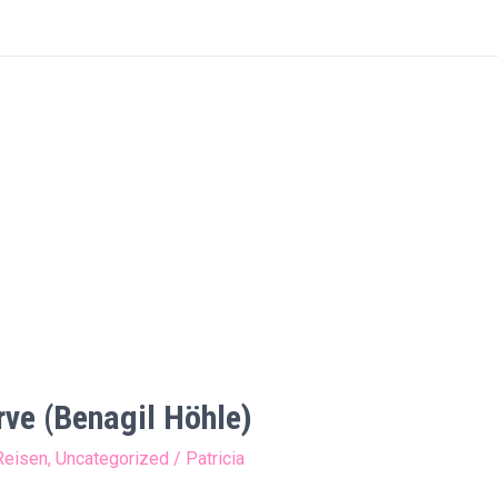
rve (Benagil Höhle)
Reisen
,
Uncategorized
/
Patricia