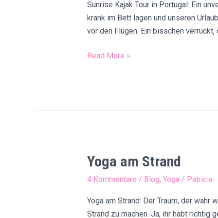
Sunrise Kajak Tour in Portugal: Ein unv
krank im Bett lagen und unseren Urlaub
vor den Flügen. Ein bisschen verrückt, 
Cave
Read More »
Tour
an
der
Algarve
(Benagil
Höhle)
Yoga am Strand
4 Kommentare
/
Blog
,
Yoga
/
Patricia
Yoga am Strand: Der Traum, der wahr 
Strand zu machen. Ja, ihr habt richtig