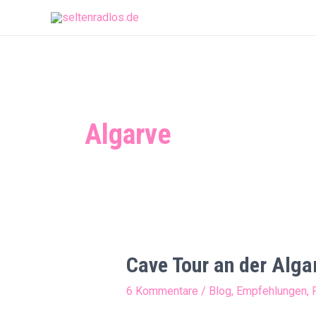
Zum
Inhalt
springen
Algarve
Cave Tour an der Alga
6 Kommentare
/
Blog
,
Empfehlungen
,